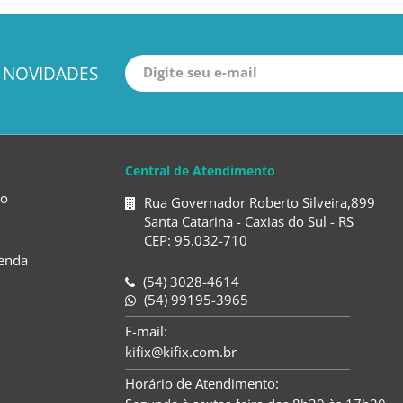
 NOVIDADES
Central de Atendimento
to
Rua Governador Roberto Silveira,899
Santa Catarina - Caxias do Sul - RS
CEP: 95.032-710
enda
(54) 3028-4614
(54) 99195-3965
E-mail:
kifix@kifix.com.br
Horário de Atendimento: