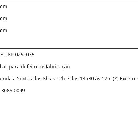
 mm
 mm
 mm
E L KF-025+035
dias para defeito de fabricação.
unda a Sextas das 8h às 12h e das 13h30 às 17h. (*) Exceto 
) 3066-0049