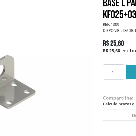
Base L pa
KF025+0
REF.
1309
DISPONIBILIDADE:
R$ 25,60
R$ 25,60
em
1x