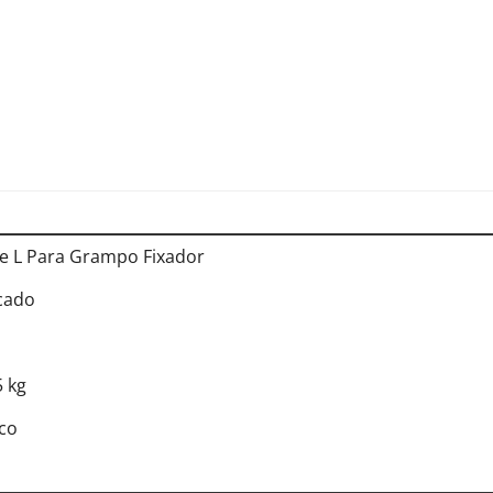
e L Para Grampo Fixador
cado
5 kg
co