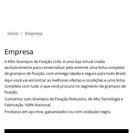
×
×
Redes Sociais
Informações
ENTRAR
CADASTRAR
ALICATES
Início
Empresa
FUSOS RÁPIDOS
Empresa
GRAMPOS C E SARGENTOS
A Kifix Grampos de Fixação Ltda. é uma loja virtual criada
exclusivamente para comercializar pela internet uma linha completa
GRAMPOS COMPRESSORES
de grampos de fixação, com entrega rápida e segura para todo Brasil.
Aqui você vai encontrar as melhores ofertas e condições e uma linha
completa com tudo o que você procura no segmento de grampos de
GRAMPOS DE FIXAÇÃO DUPLA
fixação.
Contamos com Grampos de Fixação Robustos, de Alta Tecnologia e
GRAMPOS HORIZONTAIS
Fabricação 100% Nacional.
Produtos em aço inox, galvanizados ou com oxidação negra.
GRAMPOS PNEUMÁTICOS