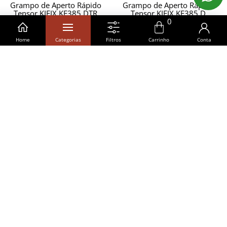
Grampo de Aperto Rápido
Grampo de Aperto Rápido
Tensor KIFIX KF385 DTR
Tensor KIFIX KF385 D
340...
3400K...
0
Home
Categorias
Filtros
Carrinho
Conta
R$ 451,87
R$ 384,80
R$ 451,87
em
1x
de
R$
R$ 384,80
em
1x
de
R$
451,87
sem juros
384,80
sem juros
COMPRAR
COMPRAR