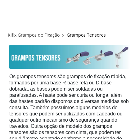
×
×
Redes Sociais
Informações
ENTRAR
CADASTRAR
ALICATES
Kifix Grampos de Fixação
Grampos Tensores
FUSOS RÁPIDOS
GRAMPOS C E SARGENTOS
GRAMPOS COMPRESSORES
Os grampos tensores são grampos de fixação rápida,
formados por uma base R base reta ou D base
dobrada, as bases podem ser soldadas ou
GRAMPOS DE FIXAÇÃO DUPLA
parafusadas. A haste pode ser curta ou longa, além
das hastes padrão dispomos de diversas medidas sob
consulta. Também possuímos alguns modelos de
GRAMPOS HORIZONTAIS
tensores que podem ser utilizados com cadeado ou
qualquer outro mecanismo de segurança quando
GRAMPOS PNEUMÁTICOS
travados. Outra opção de modelo dos grampos
tensores são os tensores com cinta, que podem ter
seu diâmetro adaptado conforme a necessidade do