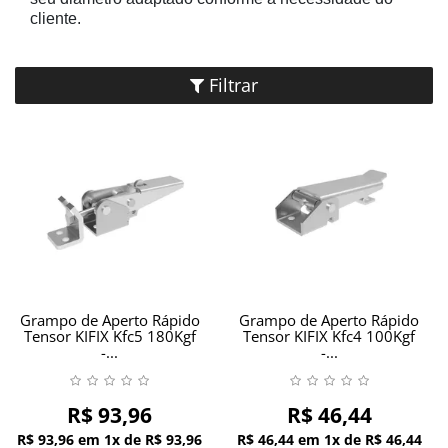
GRAMPOS SARGENTOS
cliente.
GRAMPOS TENSORES
Filtrar
GRAMPOS TORPEDOS
GRAMPOS VERTICAIS
OUTROS
PONTEIRAS
Grampo de Aperto Rápido
Grampo de Aperto Rápido
Tensor KIFIX Kfc5 180Kgf
Tensor KIFIX Kfc4 100Kgf
INFORMAÇÕES
-...
-...
R$ 93,96
R$ 46,44
R$ 93,96
em
1x
de
R$ 93,96
R$ 46,44
em
1x
de
R$ 46,44