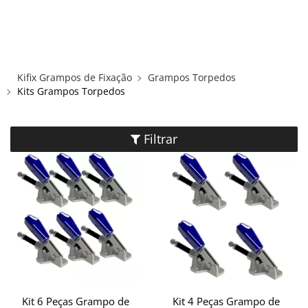
×
×
Redes Sociais
Informações
ENTRAR
CADASTRAR
ALICATES
Kifix Grampos de Fixação
Grampos Torpedos
FUSOS RÁPIDOS
Kits Grampos Torpedos
GRAMPOS C E SARGENTOS
Filtrar
GRAMPOS COMPRESSORES
GRAMPOS DE FIXAÇÃO DUPLA
GRAMPOS HORIZONTAIS
GRAMPOS PNEUMÁTICOS
Kit 6 Peças Grampo de
Kit 4 Peças Grampo de