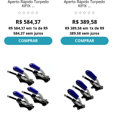
Aperto Rápido Torpedo
Aperto Rápido Torpedo
GRAMPOS SARGENTOS
KIFIX ...
KIFIX ...
GRAMPOS TENSORES
R$ 584,37
R$ 389,58
R$ 584,37
em
1x
de
R$
R$ 389,58
em
1x
de
R$
GRAMPOS TORPEDOS
584,37
sem juros
389,58
sem juros
COMPRAR
COMPRAR
GRAMPOS VERTICAIS
OUTROS
PONTEIRAS
INFORMAÇÕES