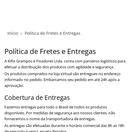
×
×
Redes Sociais
Informações
ENTRAR
CADASTRAR
ALICATES
Início
Política de Fretes e Entregas
FUSOS RÁPIDOS
Política de Fretes e Entregas
GRAMPOS C E SARGENTOS
A Kifix Grampos e Fixadores Ltda. conta com parceiros logísticos para
efetuar a distribuição dos produtos com agilidade e segurança.
GRAMPOS COMPRESSORES
Os produtos comprados na loja virtual são entregues no endereço
informado no pedido. Embarcamos seu pedido em até 24h após a
aprovação.
GRAMPOS DE FIXAÇÃO DUPLA
Cobertura de Entregas
GRAMPOS HORIZONTAIS
Fazemos entregas para todo o Brasil de todos os produtos
disponíveis. Por medidas de segurança aos nossos clientes, não
fornecemos o nome da transportadora de entregas.
GRAMPOS PNEUMÁTICOS
As entregas são efetuadas durante o horário comercial das 8h as 18h
de segunda à sexta, exceto feriados.