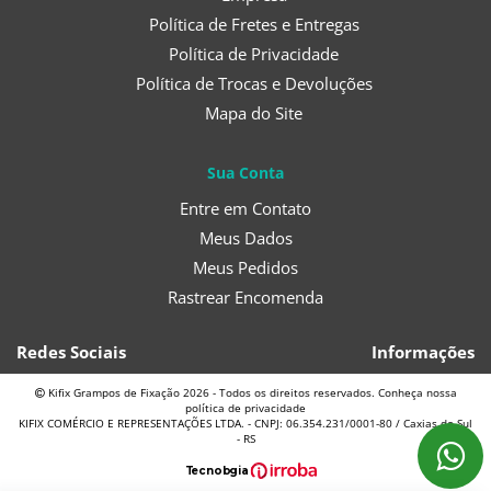
Política de Fretes e Entregas
Política de Privacidade
Política de Trocas e Devoluções
Mapa do Site
Sua Conta
Entre em Contato
Meus Dados
Meus Pedidos
Rastrear Encomenda
Redes Sociais
Informações
Kifix Grampos de Fixação 2026 - Todos os direitos reservados. Conheça nossa
política de privacidade
KIFIX COMÉRCIO E REPRESENTAÇÕES LTDA. - CNPJ: 06.354.231/0001-80 / Caxias do Sul
- RS
T
ecnol
o
gia