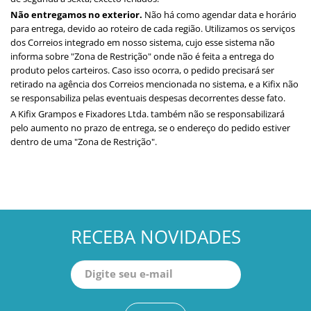
GRAMPOS SARGENTOS
Não entregamos no exterior.
Não há como agendar data e horário
para entrega, devido ao roteiro de cada região. Utilizamos os serviços
dos Correios integrado em nosso sistema, cujo esse sistema não
GRAMPOS TENSORES
informa sobre "Zona de Restrição" onde não é feita a entrega do
produto pelos carteiros. Caso isso ocorra, o pedido precisará ser
retirado na agência dos Correios mencionada no sistema, e a Kifix não
GRAMPOS TORPEDOS
se responsabiliza pelas eventuais despesas decorrentes desse fato.
A Kifix Grampos e Fixadores Ltda. também não se responsabilizará
GRAMPOS VERTICAIS
pelo aumento no prazo de entrega, se o endereço do pedido estiver
dentro de uma "Zona de Restrição".
OUTROS
PONTEIRAS
RECEBA NOVIDADES
INFORMAÇÕES