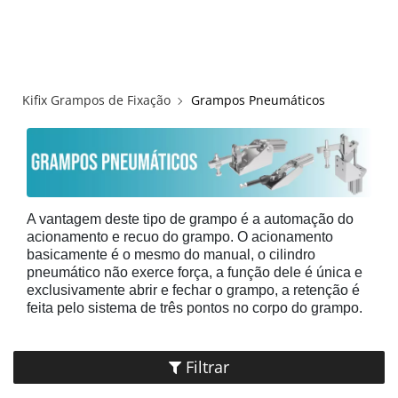
×
×
Redes Sociais
Informações
ENTRAR
CADASTRAR
ALICATES
Kifix Grampos de Fixação
Grampos Pneumáticos
FUSOS RÁPIDOS
GRAMPOS C E SARGENTOS
GRAMPOS COMPRESSORES
A vantagem deste tipo de grampo é a automação do
acionamento e recuo do grampo. O acionamento
basicamente é o mesmo do manual, o cilindro
GRAMPOS DE FIXAÇÃO DUPLA
pneumático não exerce força, a função dele é única e
exclusivamente abrir e fechar o grampo, a retenção é
feita pelo sistema de três pontos no corpo do grampo.
GRAMPOS HORIZONTAIS
GRAMPOS PNEUMÁTICOS
Filtrar