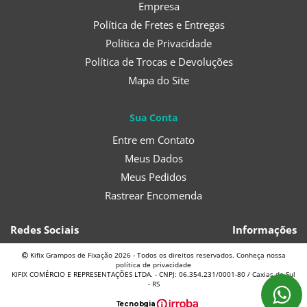
Empresa
Política de Fretes e Entregas
Política de Privacidade
Política de Trocas e Devoluções
Mapa do Site
Sua Conta
Entre em Contato
Meus Dados
Meus Pedidos
Rastrear Encomenda
Redes Sociais
Informações
Kifix Grampos de Fixação 2026 - Todos os direitos reservados. Conheça nossa
política de privacidade
KIFIX COMÉRCIO E REPRESENTAÇÕES LTDA. - CNPJ: 06.354.231/0001-80 / Caxias do Sul
- RS
T
ecnol
o
gia