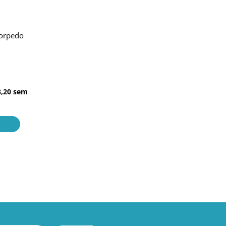
Torpedo
3,20
sem