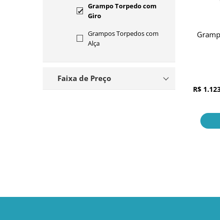
Grampo Torpedo com
Giro
Grampos Torpedos com
Grampo
Alça
Grampos Torpedos
Frontais
Faixa de Preço
Kits Grampos Torpedos
R$ 1.12