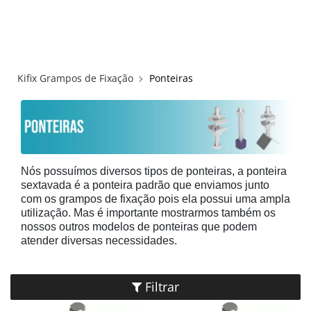
×
×
Redes Sociais
Informações
ENTRAR
CADASTRAR
ALICATES
Kifix Grampos de Fixação
Ponteiras
FUSOS RÁPIDOS
GRAMPOS C E SARGENTOS
GRAMPOS COMPRESSORES
Nós possuímos diversos tipos de ponteiras, a ponteira
sextavada é a ponteira padrão que enviamos junto
com os grampos de fixação pois ela possui uma ampla
GRAMPOS DE FIXAÇÃO DUPLA
utilização. Mas é importante mostrarmos também os
nossos outros modelos de ponteiras que podem
atender diversas necessidades.
GRAMPOS HORIZONTAIS
GRAMPOS PNEUMÁTICOS
Filtrar