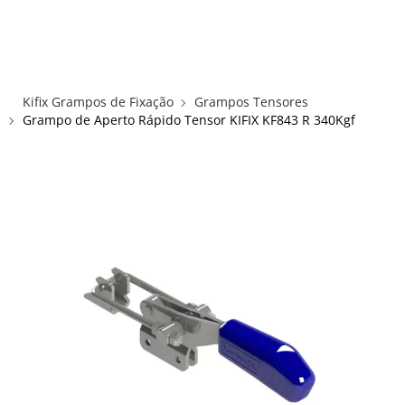
×
×
Redes Sociais
Informações
ENTRAR
CADASTRAR
ALICATES
Kifix Grampos de Fixação
Grampos Tensores
FUSOS RÁPIDOS
Grampo de Aperto Rápido Tensor KIFIX KF843 R 340Kgf
GRAMPOS C E SARGENTOS
GRAMPOS COMPRESSORES
GRAMPOS DE FIXAÇÃO DUPLA
GRAMPOS HORIZONTAIS
GRAMPOS PNEUMÁTICOS