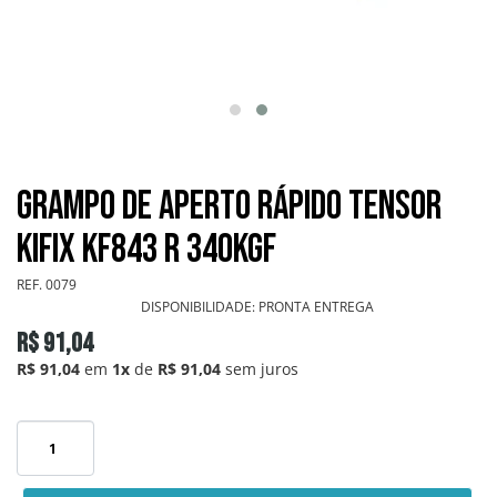
GRAMPOS SARGENTOS
GRAMPOS TENSORES
GRAMPOS TORPEDOS
Grampo de Aperto Rápido Tensor
GRAMPOS VERTICAIS
KIFIX KF843 R 340Kgf
OUTROS
REF.
0079
DISPONIBILIDADE:
PRONTA ENTREGA
PONTEIRAS
R$ 91,04
R$ 91,04
em
1x
de
R$ 91,04
sem juros
INFORMAÇÕES