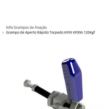
×
×
Redes Sociais
Informações
ENTRAR
CADASTRAR
ALICATES
Kifix Grampos de Fixação
FUSOS RÁPIDOS
Grampo de Aperto Rápido Torpedo KIFIX KF006 120Kgf
GRAMPOS C E SARGENTOS
GRAMPOS COMPRESSORES
GRAMPOS DE FIXAÇÃO DUPLA
GRAMPOS HORIZONTAIS
GRAMPOS PNEUMÁTICOS