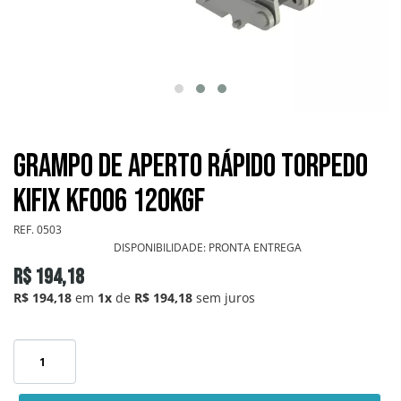
GRAMPOS SARGENTOS
GRAMPOS TENSORES
GRAMPOS TORPEDOS
Grampo de Aperto Rápido Torpedo
GRAMPOS VERTICAIS
KIFIX KF006 120Kgf
OUTROS
REF.
0503
DISPONIBILIDADE:
PRONTA ENTREGA
PONTEIRAS
R$ 194,18
R$ 194,18
em
1x
de
R$ 194,18
sem juros
INFORMAÇÕES