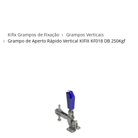
×
×
Redes Sociais
Informações
ENTRAR
CADASTRAR
ALICATES
Kifix Grampos de Fixação
Grampos Verticais
FUSOS RÁPIDOS
Grampo de Aperto Rápido Vertical KIFIX KF018 DB 250Kgf
GRAMPOS C E SARGENTOS
GRAMPOS COMPRESSORES
GRAMPOS DE FIXAÇÃO DUPLA
GRAMPOS HORIZONTAIS
GRAMPOS PNEUMÁTICOS