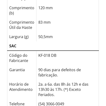
Comprimento
120 mm
(b)
Comprimento
83 mm
Útil da Haste
Largura (g)
50,5mm
SAC
Código do
KF-018 DB
Fabricante
Garantia
90 dias para defeitos de
fabricação.
Horário de
2a. a 6a. das 8h ás 12h e das
Atendimento
13h30 às 17h. (*) Exceto
Feriados.
Telefone
(54) 3066-0049