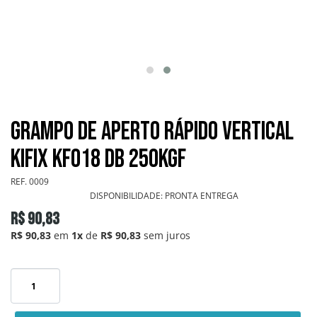
GRAMPOS SARGENTOS
GRAMPOS TENSORES
GRAMPOS TORPEDOS
Grampo de Aperto Rápido Vertical
GRAMPOS VERTICAIS
KIFIX KF018 DB 250Kgf
OUTROS
REF.
0009
DISPONIBILIDADE:
PRONTA ENTREGA
PONTEIRAS
R$ 90,83
R$ 90,83
em
1x
de
R$ 90,83
sem juros
INFORMAÇÕES