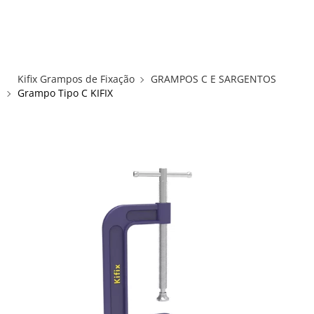
×
×
Redes Sociais
Informações
ENTRAR
CADASTRAR
ALICATES
Kifix Grampos de Fixação
GRAMPOS C E SARGENTOS
FUSOS RÁPIDOS
Grampo Tipo C KIFIX
GRAMPOS C E SARGENTOS
GRAMPOS COMPRESSORES
GRAMPOS DE FIXAÇÃO DUPLA
GRAMPOS HORIZONTAIS
GRAMPOS PNEUMÁTICOS