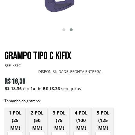
GRAMPOS SARGENTOS
GRAMPOS TENSORES
GRAMPOS TORPEDOS
Grampo Tipo C KIFIX
GRAMPOS VERTICAIS
REF.
KFSC
OUTROS
DISPONIBILIDADE:
PRONTA ENTREGA
R$ 18,36
PONTEIRAS
R$ 18,36
em
1x
de
R$ 18,36
sem juros
Tamanho do grampo
INFORMAÇÕES
1 POL
2 POL
3 POL
4 POL
5 POL
(25
(50
(75
(100
(125
MM)
MM)
MM)
MM)
MM)