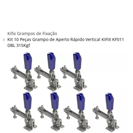
×
×
Redes Sociais
Informações
ENTRAR
CADASTRAR
ALICATES
Kifix Grampos de Fixação
FUSOS RÁPIDOS
Kit 10 Peças Grampo de Aperto Rápido Vertical KIFIX KF011
DBL 315Kgf
GRAMPOS C E SARGENTOS
GRAMPOS COMPRESSORES
GRAMPOS DE FIXAÇÃO DUPLA
GRAMPOS HORIZONTAIS
GRAMPOS PNEUMÁTICOS