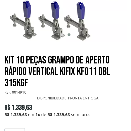
GRAMPOS SARGENTOS
GRAMPOS TENSORES
GRAMPOS TORPEDOS
GRAMPOS VERTICAIS
Kit 10 Peças Grampo de Aperto
OUTROS
Rápido Vertical KIFIX KF011 DBL
315Kgf
PONTEIRAS
REF.
0014K10
DISPONIBILIDADE:
PRONTA ENTREGA
INFORMAÇÕES
R$ 1.339,63
R$ 1.339,63
em
1x
de
R$ 1.339,63
sem juros