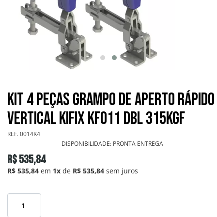
GRAMPOS SARGENTOS
GRAMPOS TENSORES
GRAMPOS TORPEDOS
GRAMPOS VERTICAIS
Kit 4 Peças Grampo de Aperto Rápido
OUTROS
Vertical KIFIX KF011 DBL 315Kgf
REF.
0014K4
PONTEIRAS
DISPONIBILIDADE:
PRONTA ENTREGA
R$ 535,84
INFORMAÇÕES
R$ 535,84
em
1x
de
R$ 535,84
sem juros