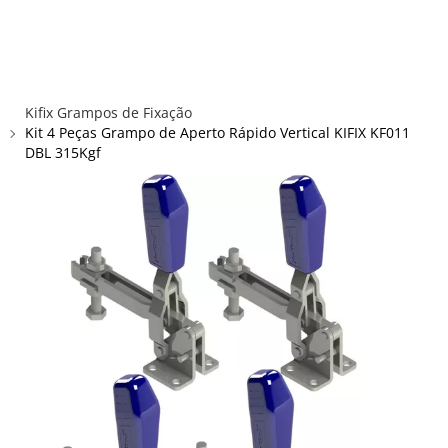
×
×
Redes Sociais
Informações
ENTRAR
CADASTRAR
ALICATES
Kifix Grampos de Fixação
FUSOS RÁPIDOS
Kit 4 Peças Grampo de Aperto Rápido Vertical KIFIX KF011
DBL 315Kgf
GRAMPOS C E SARGENTOS
GRAMPOS COMPRESSORES
GRAMPOS DE FIXAÇÃO DUPLA
GRAMPOS HORIZONTAIS
GRAMPOS PNEUMÁTICOS