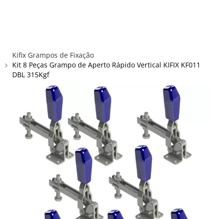
×
×
Redes Sociais
Informações
ENTRAR
CADASTRAR
ALICATES
Kifix Grampos de Fixação
FUSOS RÁPIDOS
Kit 8 Peças Grampo de Aperto Rápido Vertical KIFIX KF011
DBL 315Kgf
GRAMPOS C E SARGENTOS
GRAMPOS COMPRESSORES
GRAMPOS DE FIXAÇÃO DUPLA
GRAMPOS HORIZONTAIS
GRAMPOS PNEUMÁTICOS