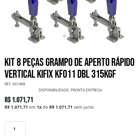
GRAMPOS SARGENTOS
GRAMPOS TENSORES
GRAMPOS TORPEDOS
GRAMPOS VERTICAIS
Kit 8 Peças Grampo de Aperto Rápido
OUTROS
Vertical KIFIX KF011 DBL 315Kgf
REF.
0014K8
PONTEIRAS
DISPONIBILIDADE:
PRONTA ENTREGA
R$ 1.071,71
INFORMAÇÕES
R$ 1.071,71
em
1x
de
R$ 1.071,71
sem juros