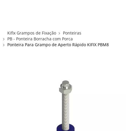
×
×
Redes Sociais
Informações
ENTRAR
CADASTRAR
ALICATES
Kifix Grampos de Fixação
Ponteiras
FUSOS RÁPIDOS
PB - Ponteira Borracha com Porca
Ponteira Para Grampo de Aperto Rápido KIFIX PBM8
GRAMPOS C E SARGENTOS
GRAMPOS COMPRESSORES
GRAMPOS DE FIXAÇÃO DUPLA
GRAMPOS HORIZONTAIS
GRAMPOS PNEUMÁTICOS