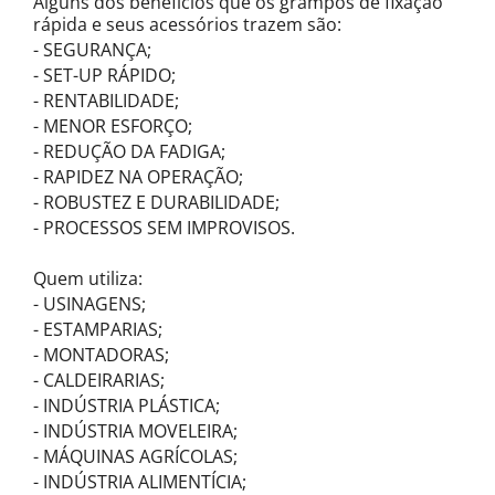
Alguns dos benefícios que os grampos de fixação
rápida e seus acessórios trazem são:
- SEGURANÇA;
- SET-UP RÁPIDO;
- RENTABILIDADE;
- MENOR ESFORÇO;
- REDUÇÃO DA FADIGA;
- RAPIDEZ NA OPERAÇÃO;
- ROBUSTEZ E DURABILIDADE;
- PROCESSOS SEM IMPROVISOS.
Quem utiliza:
- USINAGENS;
- ESTAMPARIAS;
- MONTADORAS;
- CALDEIRARIAS;
- INDÚSTRIA PLÁSTICA;
- INDÚSTRIA MOVELEIRA;
- MÁQUINAS AGRÍCOLAS;
- INDÚSTRIA ALIMENTÍCIA;