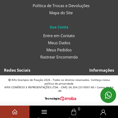
Política de Trocas e Devoluções
Mapa do Site
Sua Conta
Entre em Contato
Meus Dados
Meus Pedidos
Rastrear Encomenda
Redes Sociais
Informações
Kifix Grampos de Fixação 2026 - Todos os direitos reservados. Conheça nossa
política de privacidade
KIFIX COMÉRCIO E REPRESENTAÇÕES LTDA. - CNPJ: 06.354.231/0001-80 / Caxias do Sul
- RS
T
ecnol
o
gia
0