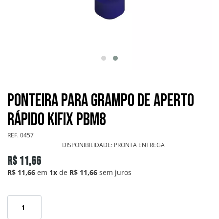
GRAMPOS SARGENTOS
GRAMPOS TENSORES
GRAMPOS TORPEDOS
GRAMPOS VERTICAIS
Ponteira Para Grampo de Aperto
OUTROS
Rápido KIFIX PBM8
REF.
0457
PONTEIRAS
DISPONIBILIDADE:
PRONTA ENTREGA
R$ 11,66
INFORMAÇÕES
R$ 11,66
em
1x
de
R$ 11,66
sem juros